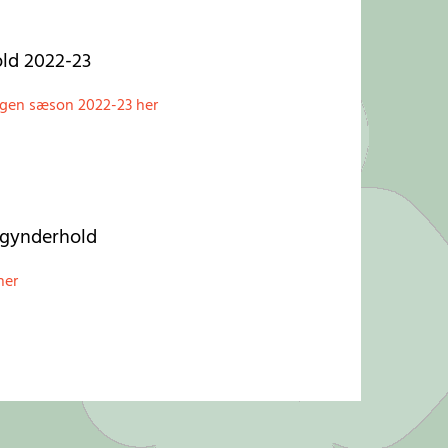
ld 2022-23
ngen sæson 2022-23 her
egynderhold
her