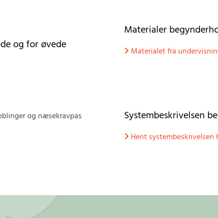
Materialer begynderho
ede og for øvede
Materialet fra undervisni

Systembeskrivelsen b
doblinger og næsekravpas
Hent systembeskrivelsen 
