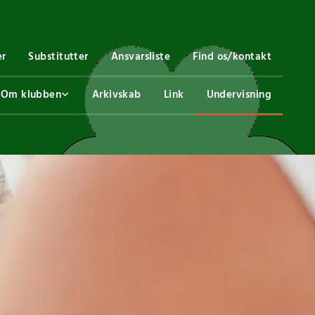
er
Substitutter
Ansvarsliste
Find os/kontakt
Om klubben
Arkivskab
Link
Undervisning