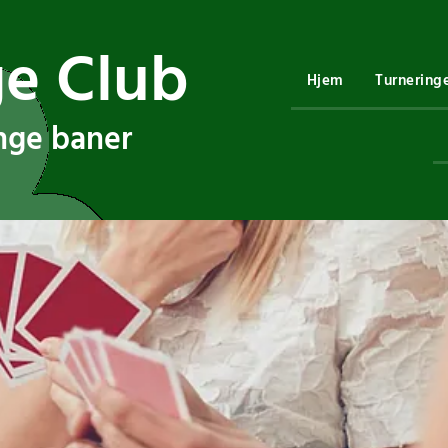
ge Club
Hjem
Turnering
ange baner