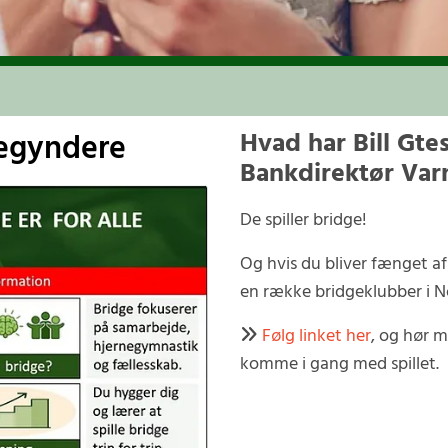
begyndere
Hvad har Bill Gt
Bankdirektør Varn
De spiller bridge!
Og hvis du bliver fænget af d
en række bridgeklubber i Nor
Følg linket her
, og hør 

komme i gang med spillet.