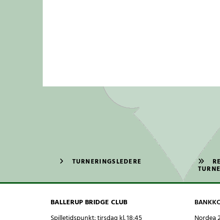
TURNERINGSLEDERE
R
TURNE
BALLERUP BRIDGE CLUB
BANKK
Spilletidspunkt: tirsdag kl. 18:45
Nordea 2