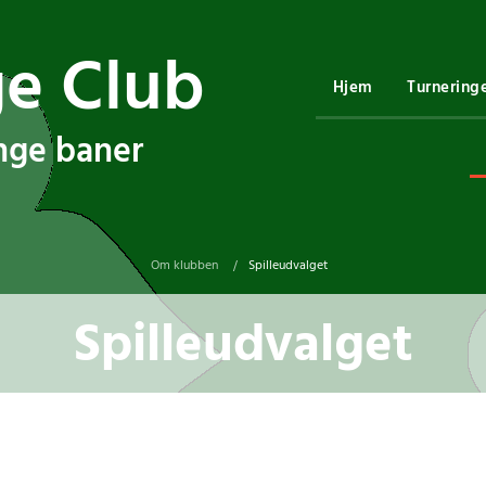
ge Club
Hjem
Turnering
ange baner
Om klubben
Spilleudvalget
/
Spilleudvalget