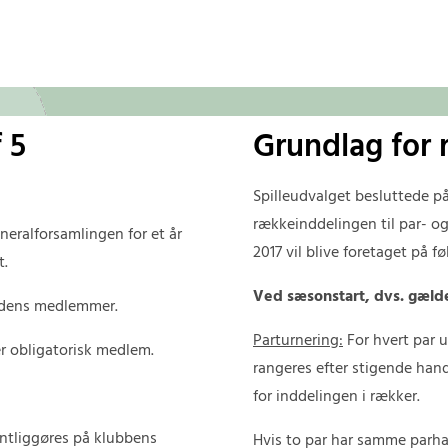
 5
Grundlag for
Spilleudvalget besluttede på
rækkeinddelingen til par- o
eralforsamlingen for et år
2017 vil blive foretaget på 
t.
Ved sæsonstart, dvs. gælde
 dens medlemmer.
Parturnering:
For hvert par 
er obligatorisk medlem.
rangeres efter stigende han
for inddelingen i rækker.
ntliggøres på klubbens
Hvis to par har samme parhan