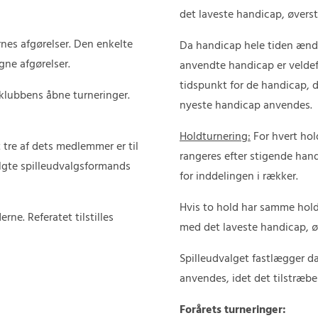
det laveste handicap, øverst
nes afgørelser. Den enkelte
Da handicap hele tiden ændre
gne afgørelser.
anvendte handicap er veldef
tidspunkt for de handicap, d
 klubbens åbne turneringer.
nyeste handicap anvendes.
Holdturnering:
For hvert hol
 tre af dets medlemmer er til
rangeres efter stigende han
algte spilleudvalgsformands
for inddelingen i rækker.
Hvis to hold har samme holdh
rne. Referatet tilstilles
med det laveste handicap, ø
Spilleudvalget fastlægger da
anvendes, idet det tilstræb
Forårets turneringer: