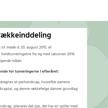
 rækkeinddeling
 sit møde d. 20. august 2015, at
g holdturneringerne fra og med sæsonen 2016-
følgende måde:
nde for turneringerne i efteråret:
udregnes et parhandicap, hvorefter parrene
dicaptal, og denne rækkefølge danner grundlag
dicap, placeres det par, der har en spiller med