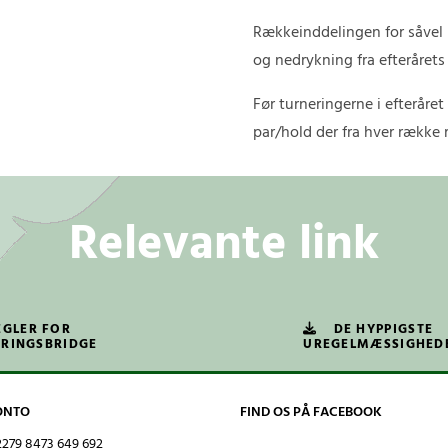
Rækkeinddelingen for såvel 
og nedrykning fra efterårets
Før turneringerne i efteråret
par/hold der fra hver række 
Relevante link
EGLER FOR
DE HYPPIGSTE
RINGSBRIDGE
UREGELMÆSSIGHED
ONTO
FIND OS PÅ FACEBOOK
279 8473 649 692