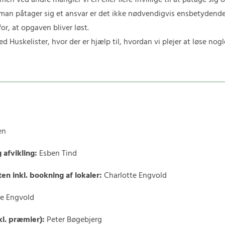
en ved andre mangler vi én eller flere frivillige til at påtage sig
man påtager sig et ansvar er det ikke nødvendigvis ensbetydende
or, at opgaven bliver løst.
d Huskelister, hvor der er hjælp til, hvordan vi plejer at løse n
en
 afvikling:
Esben Tind
en inkl. bookning af lokaler:
Charlotte Engvold
te Engvold
kl. præmier):
Peter Bøgebjerg