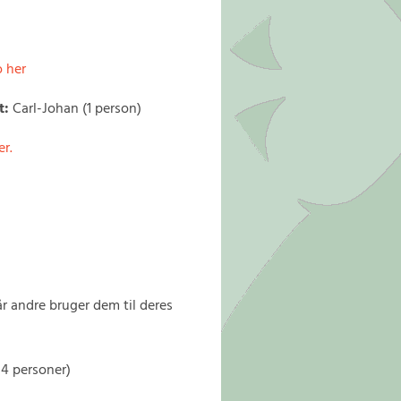
o her
t:
Carl-Johan (1 person)
er.
år andre bruger dem til deres
-4 personer)