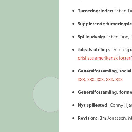
Turneringsleder:
Esben Ti
Supplerende turneringsl
Spilleudvalg:
Esben Tind, 
Juleafslutning
v. en gruppe
prisliste amerikansk lotteri
Generalforsamling, social
xxx, xxx, xxx, xxx, xxx
Generalforsamling, forme
Nyt spillested:
Conny Hjar
Revision:
Kim Jonassen, Mi