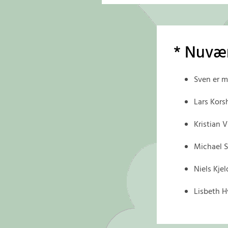
* Nuvæ
Sven er m
Lars Kors
Kristian 
Michael S
Niels Kje
Lisbeth H