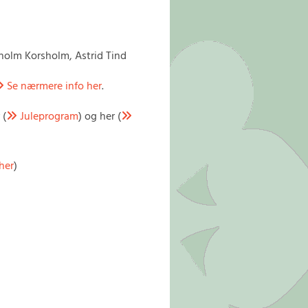
holm Korsholm, Astrid Tind
Se nærmere info her
.

 (
Juleprogram
) og her (


 her
)