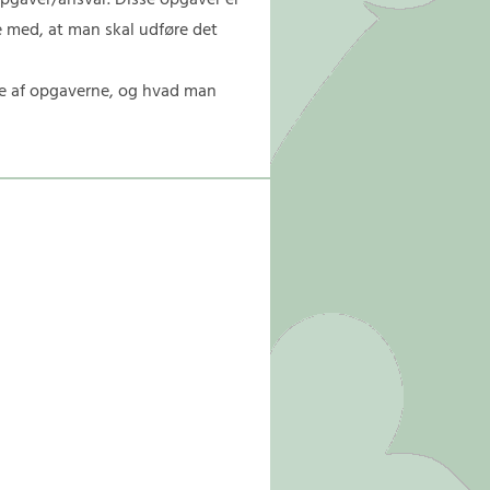
 opgaver/ansvar. Disse opgaver er
 med, at man skal udføre det
ogle af opgaverne, og hvad man