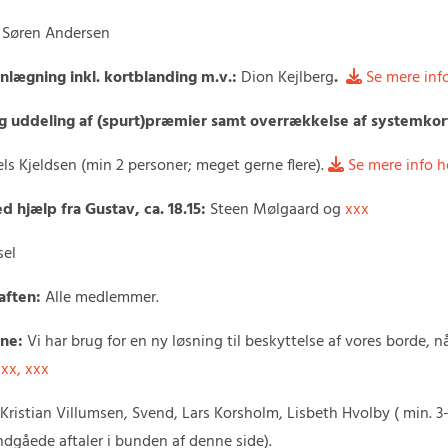
+ Søren Andersen
lanlægning inkl. kortblanding m.v.:
Dion Kejlberg
.
Se mere inf

og uddeling af (spurt)præmier samt overrækkelse af systemkor
ls Kjeldsen (min 2 personer; meget gerne flere).
Se mere info h

 hjælp fra Gustav, ca. 18.15:
Steen Mølgaard og
xxx
sel
aften:
Alle medlemmer.
ene:
Vi har brug for en ny løsning til beskyttelse af vores borde, n
xxx, xxx
Kristian Villumsen, Svend, Lars Korsholm, Lisbeth Hvolby ( min. 3
ndgåede aftaler i bunden af denne side).