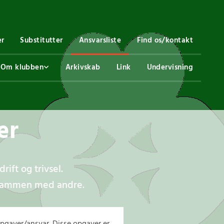
er
Substitutter
Ansvarsliste
Find os/kontakt
Om klubben
Arkivskab
Link
Undervisning
er
rift og trivsel.
er sammen med andre.