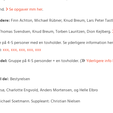
nd.
Se opgaver mm her
.

edere:
Finn Achton, Michael Rübner, Knud Breum, Lars Peter Tast
Thomas Svendsen, Knud Breum, Torben Lauritzen, Dion Kejlberg.
 på 4-5 personer med en tovholder. Se yderligere information her
):
xxx, xxx, xxx, xxx, xxx
 del:
Gruppe på 4-5 personder + en tovholder. (
Yderligere info

l de
l: Bestyrelsen
sø, Charlotte Engvold, Anders Mortensen, og Helle Elbro
chael Soetmann. Suppleant: Christian Nielsen