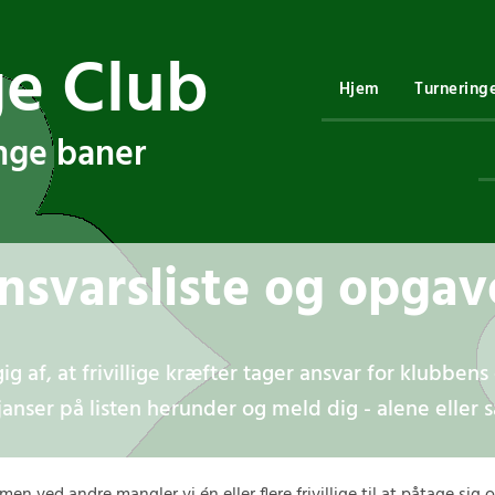
ge Club
Hjem
Turnering
ange baner
nsvarsliste og opgav
 af, at frivillige kræfter tager ansvar for klubbens d
 tjanser på listen herunder og meld dig - alene ell