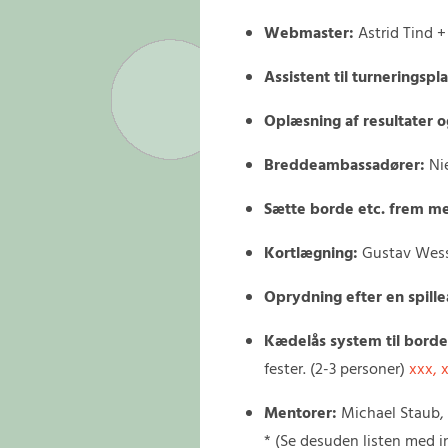
Webmaster:
Astrid Tind 
Assistent til turneringsp
Oplæsning af resultater 
Breddeambassadører:
Nie
Sætte borde etc. frem med
Kortlægning:
Gustav Wes
Oprydning efter en spille
Kædelås system til bord
fester. (2-3 personer)
xxx, 
Mentorer:
Michael Staub, 
* (Se desuden listen med i