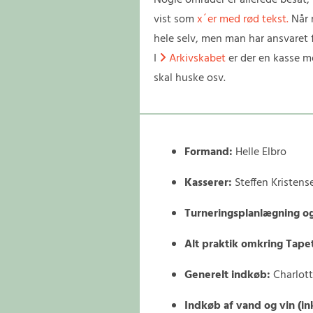
Nogle områder er allerede besat, m
vist som
x´er med rød tekst.
Når 
hele selv, men man har ansvaret f
I
Arkivskabet
er der en kasse me

skal huske osv.
Formand:
Helle Elbro
Kasserer:
Steffen Kristens
Turneringsplanlægning og
Alt praktik omkring Tapet
Generelt indkøb:
Charlot
Indkøb af vand og vin (in