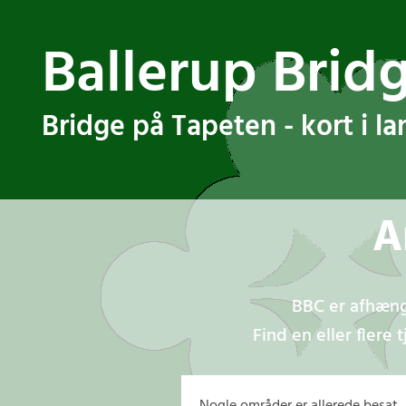
Ballerup Brid
Bridge på Tapeten - kort i l
A
BBC er afhængig
Find en eller flere