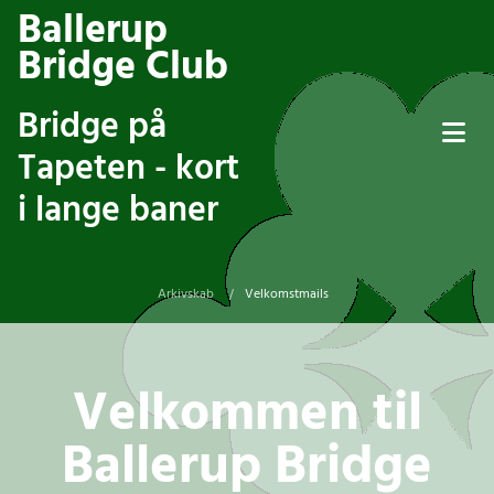
Ballerup
Bridge Club
Bridge på
Tapeten - kort
i lange baner
Arkivskab
Velkomstmails
/
Velkommen til
Ballerup Bridge