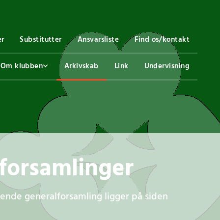
er
Substitutter
Ansvarsliste
Find os/kontakt
Om klubben
Arkivskab
Link
Undervisning
lforsamlinger
nde generalforsamling ligger på siden