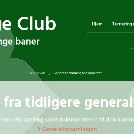
ge Club
Hjem
Turnering
ange baner
Arkivskab
Generalforsamlingsdokumenter
/
ra tidligere genera
generalforsamling samt dokumenterne til den komme
Generalforsamlingen
