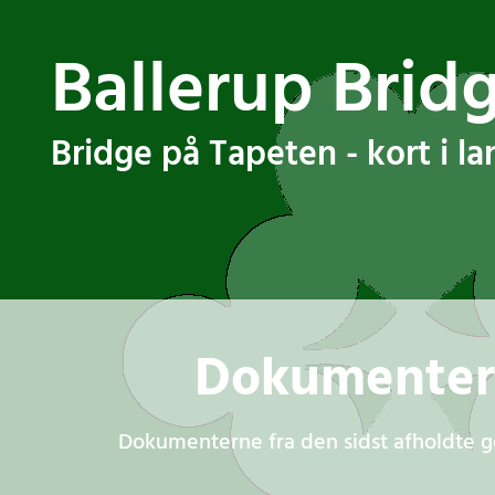
Ballerup Brid
Bridge på Tapeten - kort i l
Dokumenter f
Dokumenterne fra den sidst afholdte 