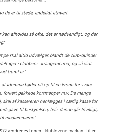
istænkelige personer…
”
g de er til stede, endeligt ethvert
 kan afholdes så ofte, det er nødvendigt, og der
ng.
”
ampe skal altid udvælges blandt de club-quinder
eltager i clubbens arrangementer, og så vidt
ad trumf er.
”
t at idømme bøder på op til en krone for svare
e, forkert pakkede kortmapper m.v. De mange
 skal af kassereren henlægges i særlig kasse for
kedsgave til bestyrelsen, hvis denne går frivilligt,
 til medlemmerne.
”
1972 ændredes tonen i klublovene markant til en