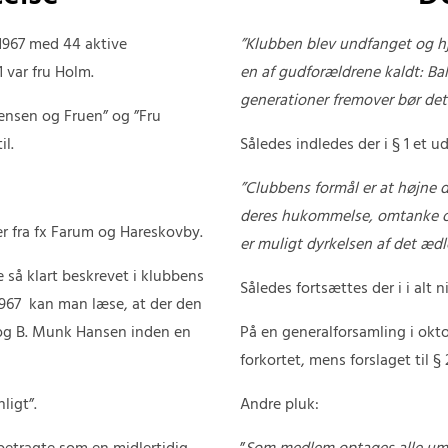
 1967 med 44 aktive
”Klubben blev undfanget og h
var fru Holm.
en af gudforældrene kaldt: Ba
generationer fremover bør det
tensen og Fruen” og ”Fru
l.
Således indledes der i § 1 et ud
”Clubbens formål er at højne
deres hukommelse, omtanke og 
r fra fx Farum og Hareskovby.
er muligt dyrkelsen af det ædl
ke så klart beskrevet i klubbens
Således fortsættes der i i alt n
.1967 kan man læse, at der den
 og B. Munk Hansen inden en
På en generalforsamling i okto
forkortet, mens forslaget til §
ligt”.
Andre pluk: