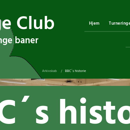
ge Club
Hjem
Turnering
ange baner
Arkivskab
BBC´s historie
/
C´s histo