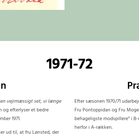
1971-72
en
Pr
ten vejrmæssigt set, vi længe
Efter sæsonen 1970/71 udarbej
en og efterlyser et bedre
Fru Pontoppidan og Fru Mogen
mber 1971.
behageligste modspillere” i B
herfor i A-rækken.
 ud til, at fru Lønsted, der