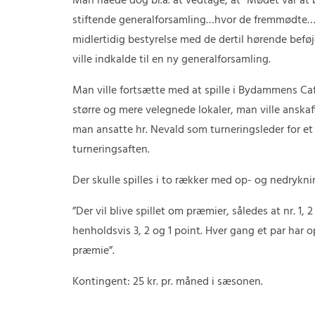
Man nåede dog bl.a. at vedtage, at ”Mødet var at 
stiftende generalforsamling…hvor de fremmødte
midlertidig bestyrelse med de dertil hørende beføj
ville indkalde til en ny generalforsamling.
Man ville fortsætte med at spille i Bydammens Caf
større og mere velegnede lokaler, man ville anskaff
man ansatte hr. Nevald som turneringsleder for et 
turneringsaften.
Der skulle spilles i to rækker med op- og nedrykni
”Der vil blive spillet om præmier, således at nr. 1, 
henholdsvis 3, 2 og 1 point. Hver gang et par har 
præmie”.
Kontingent: 25 kr. pr. måned i sæsonen.