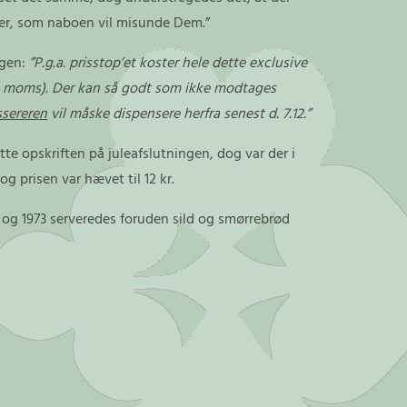
ier, som naboen vil misunde Dem.”
ngen:
”P.g.a. prisstop’et koster hele dette exclusive
l. moms). Der kan så godt som ikke modtages
ssereren
vil måske dispensere herfra senest d. 7.12.”
e opskriften på juleafslutningen, dog var der i
 og prisen var hævet til 12 kr.
71 og 1973 serveredes foruden sild og smørrebrød