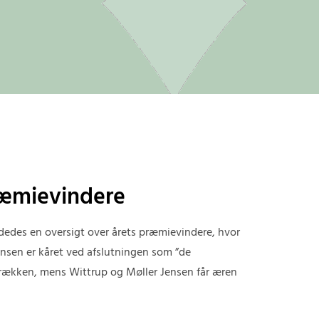
æmievindere
dedes en oversigt over årets præmievindere, hvor
sen er kåret ved afslutningen som ”de
-rækken, mens Wittrup og Møller Jensen får æren