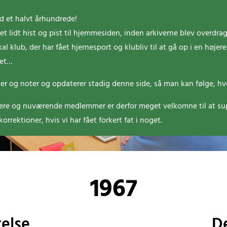
nd et halvt århundrede!
t lidt hist og pist til hjemmesiden, inden arkiverne blev overdrage
okal klub, der har fået hjernesport og klubliv til at gå op i en høj
det…
leder og noter og opdaterer stadig denne side, så man kan følge, h
igere og nuværende medlemmer er derfor meget velkomne til at sup
rrektioner, hvis vi har fået forkert fat i noget.
1967
telse
De