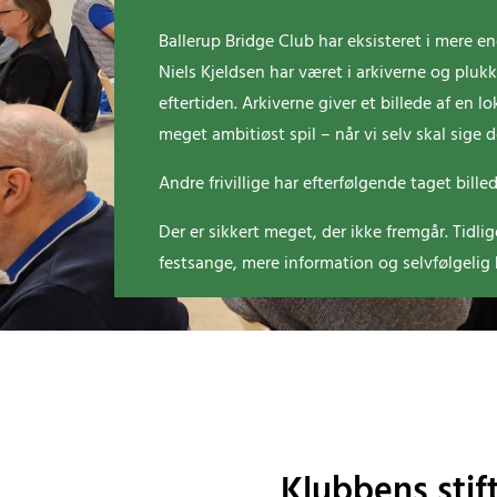
Ballerup Bridge Club har eksisteret i mere e
Niels Kjeldsen har været i arkiverne og plukke
eftertiden. Arkiverne giver et billede af en l
meget ambitiøst spil – når vi selv skal sige 
Andre frivillige har efterfølgende taget bil
Der er sikkert meget, der ikke fremgår. Tidl
festsange, mere information og selvfølgelig ko
Klubbens stif