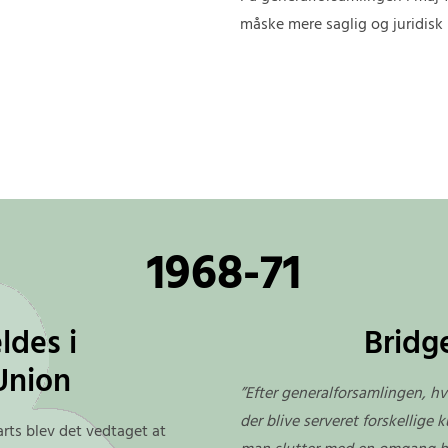
måske mere saglig og juridisk
1968-71
ldes i
Bridge
Union
”Efter generalforsamlingen, hv
der blive serveret forskellige 
rts blev det vedtaget at