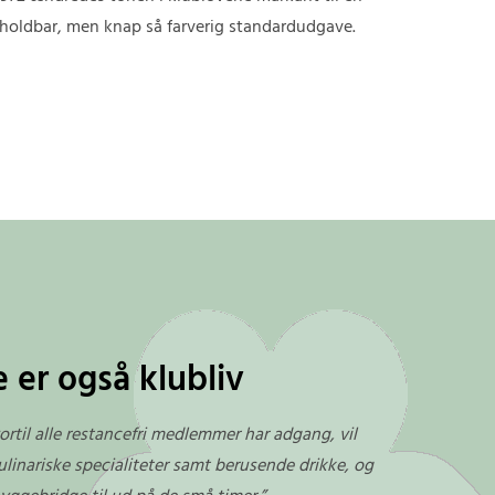
 holdbar, men knap så farverig standardudgave.
 er også klubliv
ortil alle restancefri medlemmer har adgang, vil
kulinariske specialiteter samt berusende drikke, og