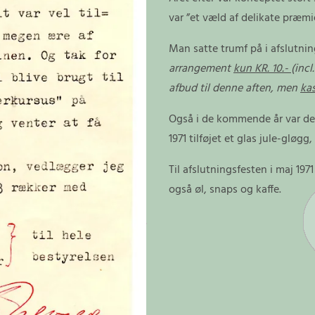
var ”et væld af delikate præm
Man satte trumf på i afslutni
arrangement
kun KR. 10.-
(inc
afbud til denne aften, men
ka
Også i de kommende år var dett
1971 tilføjet et glas jule-gløgg,
Til afslutningsfesten i maj 19
også øl, snaps og kaffe.