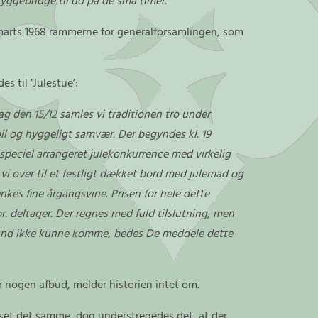
ggebridge til ud på de små timer.”
marts 1968 rammerne for generalforsamlingen, som
es til ’Julestue’:
ag den 15/12 samles vi traditionen tro under
pil og hyggeligt samvær. Der begyndes kl. 19
n speciel arrangeret julekonkurrence med virkelig
 vi over til et festligt dækket bord med julemad og
nkes fine årgangsvine. Prisen for hele dette
. deltager. Der regnes med fuld tilslutning, men
grund ikke kunne komme, bedes De meddele dette
 nogen afbud, melder historien intet om.
t set det samme, dog understregedes det, at der