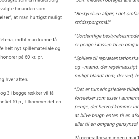
betragte som en midlertidig
”
Som medlem optages alle um
…valgte hinanden som
”
Bestyrelsen afgør, i det omfan
elser”, at man hurtigst muligt
stridsspørgsmål.
”
”
Uordentlige bestyrelsesmøder
eteria, indtil man kunne få
er penge i kassen til en omga
e helt nyt spillemateriale og
honorar på 60 kr. pr.
”
Spillere til repræsentationsk
og –mænd, der regelmæssigt d
muligt blandt dem, der ved, hv
ng hver aften.
”
Det er turneringsledere tillad
2 og 3 i begge rækker vil få
forseelser som esser i ærmern
opnået 10 p., tilkommer det en
penge, der herved kommer ind,
at blive brugt: enten til en afs
eller til en omgang gensynsøl
På generalforsamlingen i maj 