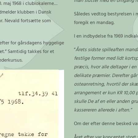
man slutter med en omgang hy
. maj 1968 i clublokalerne…
indmelder klubben i Dansk
Således vedtog bestyrelsen i 
hr. Nevald fortsætte som
foregik en mandag.
I en indbydelse fra 1969 indkald
 efter for gårsdagens hyggelige
”
Årets sidste spilleaften mand
t.” Samtidig takkes for et
festlige former med lidt korts
lederkursus.
præcis, hvor alle deltager i e
delikate præmier. Derefter går
osteanretning, hvortil der skæ
arrangement er kun KR 10,00 pr
skulle De af en eller anden 
kassereren allerede i aften.”
Om der efter denne besked var
Året efter var konceptet stor